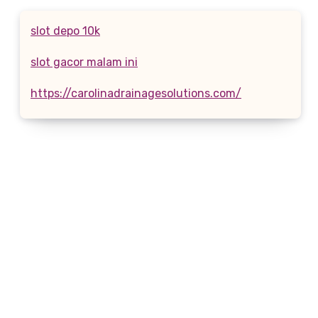
slot depo 10k
slot gacor malam ini
https://carolinadrainagesolutions.com/