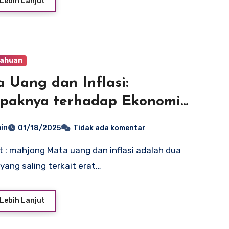
Lebih Lanjut
ahuan
 Uang dan Inflasi:
paknya terhadap Ekonomi
al dan Keuangan Pribadi
in
01/18/2025
Tidak ada komentar
yang saling terkait erat…
Lebih Lanjut