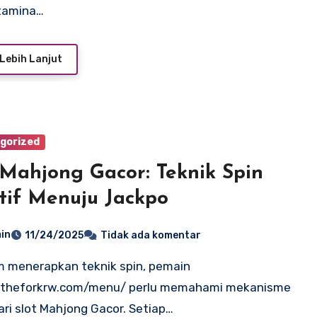
Stamina…
Lebih Lanjut
gorized
 Mahjong Gacor: Teknik Spin
tif Menuju Jackpo
in
11/24/2025
Tidak ada komentar
//theforkrw.com/menu/ perlu memahami mekanisme
ari slot Mahjong Gacor. Setiap…