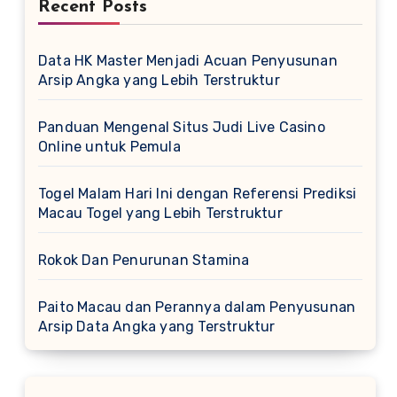
Recent Posts
Data HK Master Menjadi Acuan Penyusunan
Arsip Angka yang Lebih Terstruktur
Panduan Mengenal Situs Judi Live Casino
Online untuk Pemula
Togel Malam Hari Ini dengan Referensi Prediksi
Macau Togel yang Lebih Terstruktur
Rokok Dan Penurunan Stamina
Paito Macau dan Perannya dalam Penyusunan
Arsip Data Angka yang Terstruktur