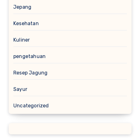
Jepang
Kesehatan
Kuliner
pengetahuan
Resep Jagung
Sayur
Uncategorized