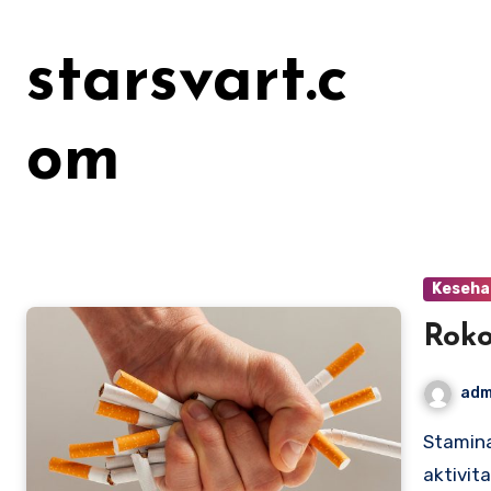
Lewati
ke
starsvart.c
konten
om
Keseha
Rok
adm
Stamina merupakan kemampuan tubuh untuk melakukan
aktivit