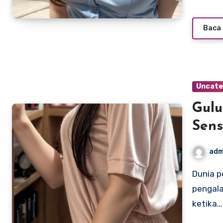
Baca 
Uncate
Gulu
Sens
adm
Dunia permainan slot kamboja selalu menawarkan
pengal
ketika…