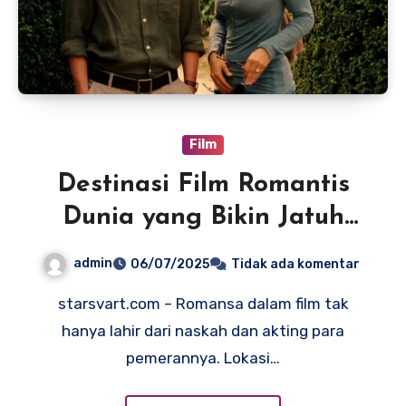
Film
Destinasi Film Romantis
Dunia yang Bikin Jatuh
Cinta Sejak Pandangan
admin
06/07/2025
Tidak ada komentar
Pertama
starsvart.com – Romansa dalam film tak
hanya lahir dari naskah dan akting para
pemerannya. Lokasi…