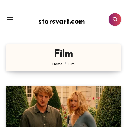
Lewati
ke
konten
starsvart.com
Film
Home
Film