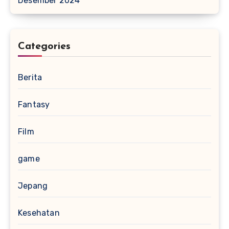
Desember 2024
Categories
Berita
Fantasy
Film
game
Jepang
Kesehatan