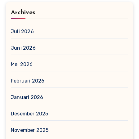
Archives
Juli 2026
Juni 2026
Mei 2026
Februari 2026
Januari 2026
Desember 2025
November 2025