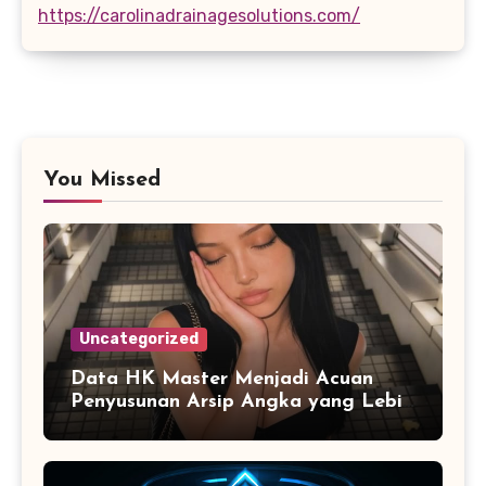
https://carolinadrainagesolutions.com/
You Missed
Uncategorized
Data HK Master Menjadi Acuan
Penyusunan Arsip Angka yang Lebih
Terstruktur