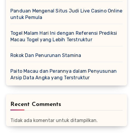
Panduan Mengenal Situs Judi Live Casino Online
untuk Pemula
Togel Malam Hari Ini dengan Referensi Prediksi
Macau Togel yang Lebih Terstruktur
Rokok Dan Penurunan Stamina
Paito Macau dan Perannya dalam Penyusunan
Arsip Data Angka yang Terstruktur
Recent Comments
Tidak ada komentar untuk ditampilkan.