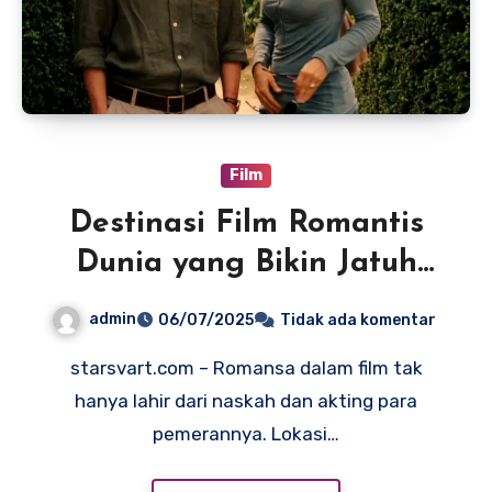
Film
Destinasi Film Romantis
Dunia yang Bikin Jatuh
Cinta Sejak Pandangan
admin
06/07/2025
Tidak ada komentar
Pertama
starsvart.com – Romansa dalam film tak
hanya lahir dari naskah dan akting para
pemerannya. Lokasi…