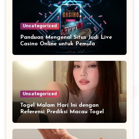
Uncategorized
Panduan Mengenal Situs Judi Live
Casino Online untuk Pemula
Uncategorized
Togel Malam Hari Ini dengan
Referensi Prediksi Macau Togel
yang Lebih Terstruktur