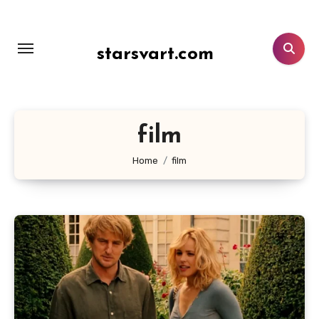
Lewati
ke
konten
starsvart.com
film
Home
film