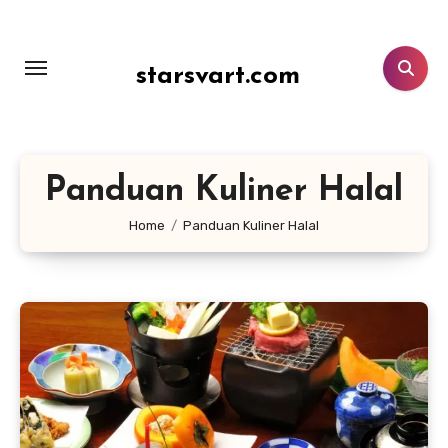
Lewati
ke
konten
starsvart.com
Panduan Kuliner Halal
Home
Panduan Kuliner Halal