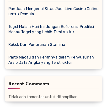
Panduan Mengenal Situs Judi Live Casino Online
untuk Pemula
Togel Malam Hari Ini dengan Referensi Prediksi
Macau Togel yang Lebih Terstruktur
Rokok Dan Penurunan Stamina
Paito Macau dan Perannya dalam Penyusunan
Arsip Data Angka yang Terstruktur
Recent Comments
Tidak ada komentar untuk ditampilkan.