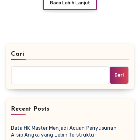
Baca Lebih Lanjut
Cari
Cari
Recent Posts
Data HK Master Menjadi Acuan Penyusunan
Arsip Angka yang Lebih Terstruktur