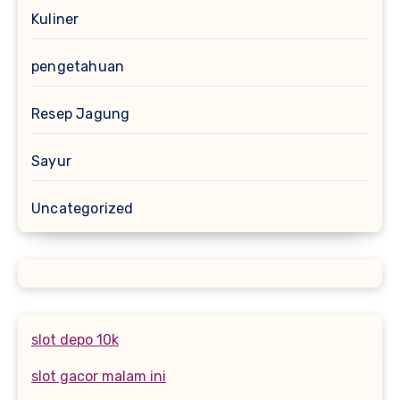
Kuliner
pengetahuan
Resep Jagung
Sayur
Uncategorized
slot depo 10k
slot gacor malam ini