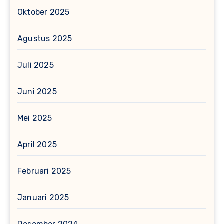
Oktober 2025
Agustus 2025
Juli 2025
Juni 2025
Mei 2025
April 2025
Februari 2025
Januari 2025