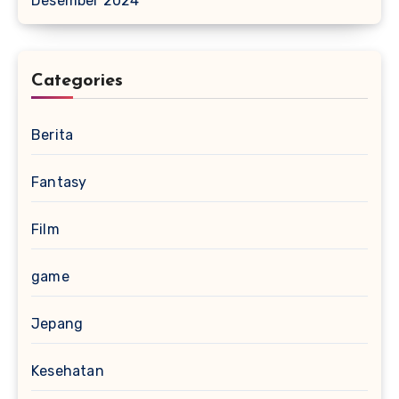
Desember 2024
Categories
Berita
Fantasy
Film
game
Jepang
Kesehatan