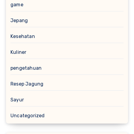
game
Jepang
Kesehatan
Kuliner
pengetahuan
Resep Jagung
Sayur
Uncategorized