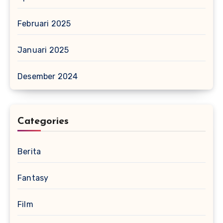
Februari 2025
Januari 2025
Desember 2024
Categories
Berita
Fantasy
Film