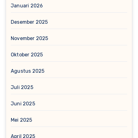
Januari 2026
Desember 2025
November 2025
Oktober 2025
Agustus 2025
Juli 2025
Juni 2025
Mei 2025
April 2025