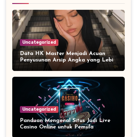
Uncategorized
Data HK Master Menjadi Acuan
Penyusunan Arsip Angka yang Lebih
Terstruktur
Uncategorized
Panduan Mengenal Situs Judi Live
Casino Online untuk Pemula