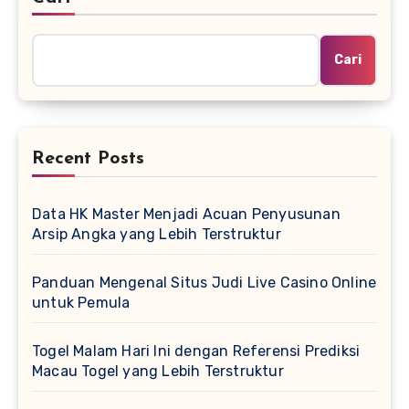
Cari
Recent Posts
Data HK Master Menjadi Acuan Penyusunan
Arsip Angka yang Lebih Terstruktur
Panduan Mengenal Situs Judi Live Casino Online
untuk Pemula
Togel Malam Hari Ini dengan Referensi Prediksi
Macau Togel yang Lebih Terstruktur