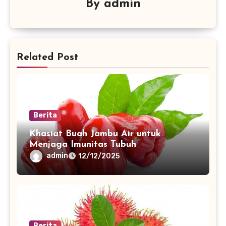
By
admin
Related Post
Berita
Khasiat Buah Jambu Air untuk
Menjaga Imunitas Tubuh
admin
12/12/2025
Berita