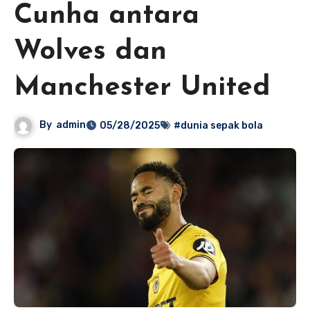
Cunha antara
Wolves dan
Manchester United
By
admin
05/28/2025
#dunia sepak bola