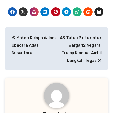
Navigasi
Makna Kelapa dalam
AS Tutup Pintu untuk
pos
Upacara Adat
Warga 12 Negara,
Nusantara
Trump Kembali Ambil
Langkah Tegas