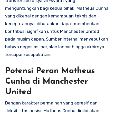
transfer serta syarat-syarat yang
menguntungkan bagi kedua pihak. Matheus Cunha,
yang dikenal dengan kemampuan teknis dan
kecepatannya, diharapkan dapat memberikan
kontribusi signifikan untuk Manchester United
pada musim depan. Sumber internal menyebutkan
bahwa negosiasi berjalan lancar hingga akhirnya
tercapai kesepakatan.
Potensi Peran Matheus
Cunha di Manchester
United
Dengan karakter permainan yang agresif dan
fleksibilitas posisi, Matheus Cunha dinilai akan